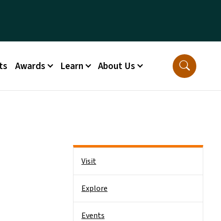
ts
Awards
Learn
About Us
Side Nav
Visit
Explore
Events