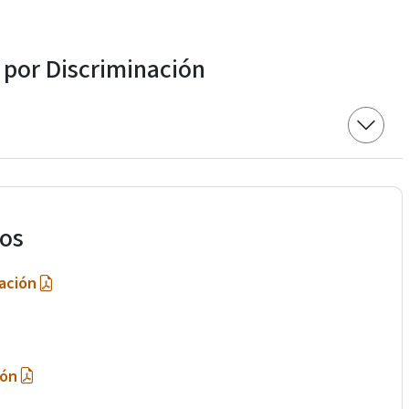
por Discriminación
os
ación
ión