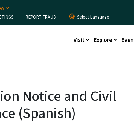
Skip to main content
now
ETINGS
REPORT FRAUD
Main menu
Visit
Explore
Even
on Notice and Civil
ce (Spanish)