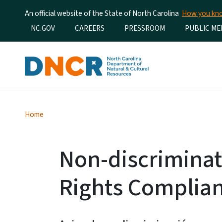
An official website of the State of North Carolina
How you k
Utility Menu
NC.GOV
CAREERS
PRESSROOM
PUBLIC ME
Home
Non-discriminati
Rights Complian