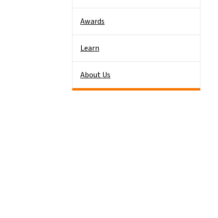
Awards
Learn
About Us